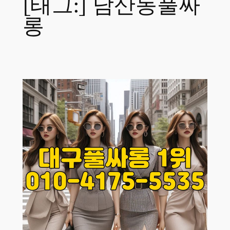
[태그:]
남산동풀싸
롱