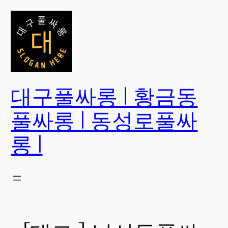
콘
텐
츠
로
바
로
대구풀싸롱 | 황금동
가
기
풀싸롱 | 동성로풀싸
롱 |