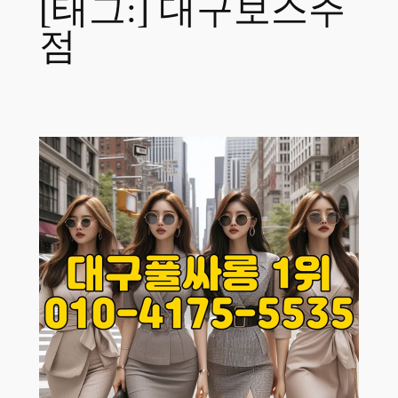
[태그:]
대구보스주
점