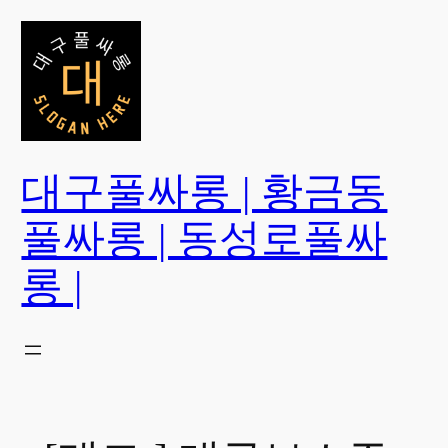
콘
텐
츠
로
바
로
가
대구풀싸롱 | 황금동
기
풀싸롱 | 동성로풀싸
롱 |