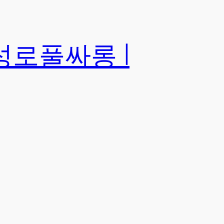
성로풀싸롱 |