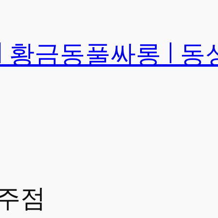
 황금동풀싸롱 | 동
2주점