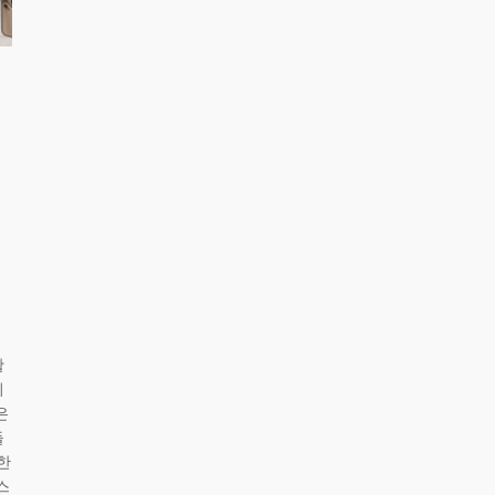
활
시
은
들
한
스