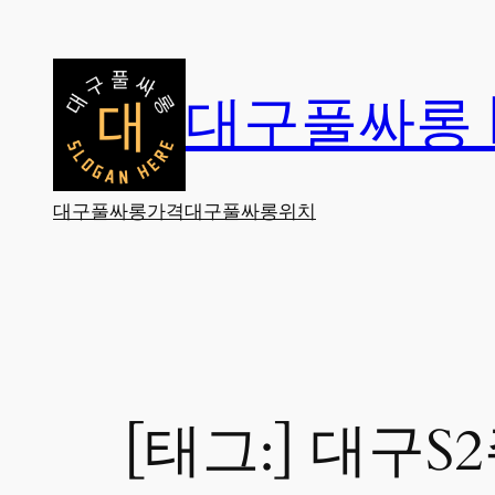
콘
텐
츠
대구풀싸롱 |
로
바
로
가
대구풀싸롱가격
대구풀싸롱위치
기
[태그:]
대구S