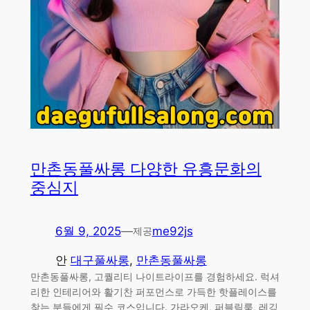
만촌동풀싸롱 다양한 유흥문화의
중심지
6월 9, 2025
—
me92js
제공
안
대구풀싸롱
, 
만촌동풀싸롱
만촌동풀싸롱, 고퀄리티 나이트라이프를 경험하세요. 럭셔
리한 인테리어와 활기찬 퍼포먼스로 가득한 핫플레이스를
찾는 분들에게 필수 코스입니다. 가라오케, 퍼블릭룸, 레깅