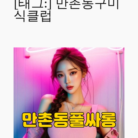
[태그:]
만촌동구미
식클럽