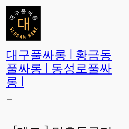
콘
텐
츠
로
바
로
대구풀싸롱 | 황금동
가
기
풀싸롱 | 동성로풀싸
롱 |