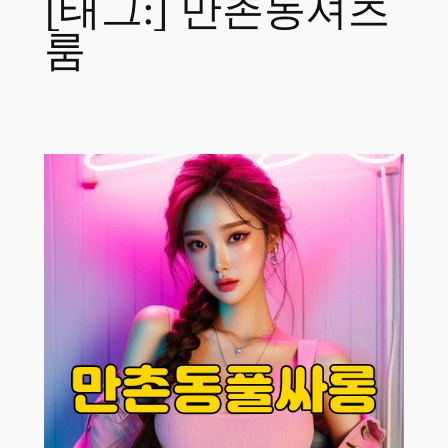
[태그:]
만촌동셔츠
룸