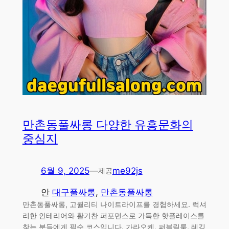
만촌동풀싸롱 다양한 유흥문화의
중심지
6월 9, 2025
—
me92js
제공
안
대구풀싸롱
, 
만촌동풀싸롱
만촌동풀싸롱, 고퀄리티 나이트라이프를 경험하세요. 럭셔
리한 인테리어와 활기찬 퍼포먼스로 가득한 핫플레이스를
찾는 분들에게 필수 코스입니다. 가라오케, 퍼블릭룸, 레깅