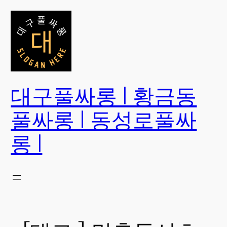
콘
텐
츠
로
바
로
대구풀싸롱 | 황금동
가
기
풀싸롱 | 동성로풀싸
롱 |