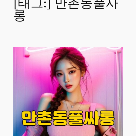
[태그:]
만촌동풀사
롱