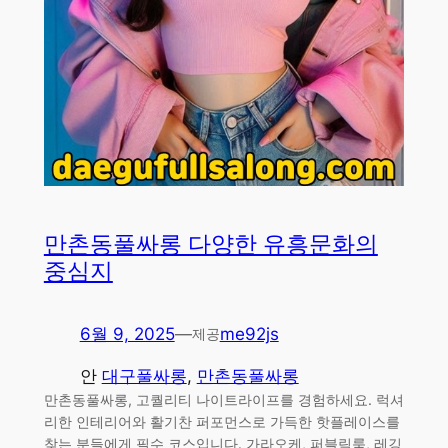
만촌동풀싸롱 다양한 유흥문화의
중심지
6월 9, 2025
—
me92js
제공
안
대구풀싸롱
, 
만촌동풀싸롱
만촌동풀싸롱, 고퀄리티 나이트라이프를 경험하세요. 럭셔
리한 인테리어와 활기찬 퍼포먼스로 가득한 핫플레이스를
찾는 분들에게 필수 코스입니다. 가라오케, 퍼블릭룸, 레깅