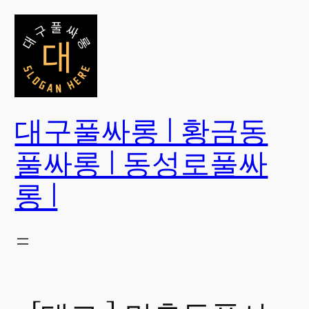
콘
텐
츠
로
바
로
대구풀싸롱 | 황금동
가
기
풀싸롱 | 동성로풀싸
롱 |