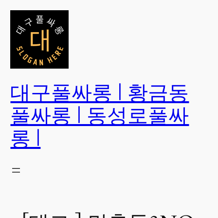
콘
텐
츠
로
바
로
대구풀싸롱 | 황금동
가
기
풀싸롱 | 동성로풀싸
롱 |