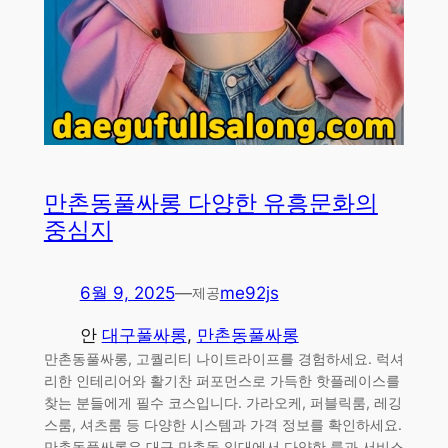
만촌동풀싸롱 다양한 유흥문화의
중심지
6월 9, 2025
—
me92js
제공
안
대구풀싸롱
, 
만촌동풀싸롱
만촌동풀싸롱, 고퀄리티 나이트라이프를 경험하세요. 럭셔
리한 인테리어와 활기찬 퍼포먼스로 가득한 핫플레이스를
찾는 분들에게 필수 코스입니다. 가라오케, 퍼블릭룸, 레깅
스룸, 셔츠룸 등 다양한 시스템과 가격 정보를 확인하세요.
만촌동풀싸롱은 대구 만촌동 일대에서 다양한 룸과 서비스