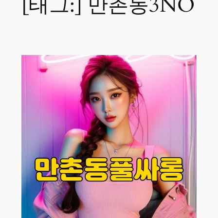
[태그:]
만촌동3NO