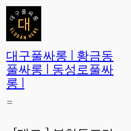
콘
텐
츠
로
바
로
대구풀싸롱 | 황금동
가
기
풀싸롱 | 동성로풀싸
롱 |