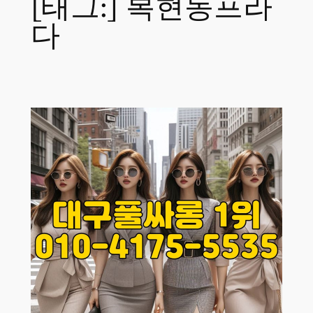
[태그:]
복현동프라
다