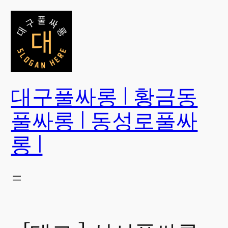
콘
텐
츠
로
바
로
대구풀싸롱 | 황금동
가
기
풀싸롱 | 동성로풀싸
롱 |