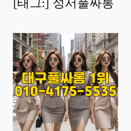
[태그:]
성서풀싸롱