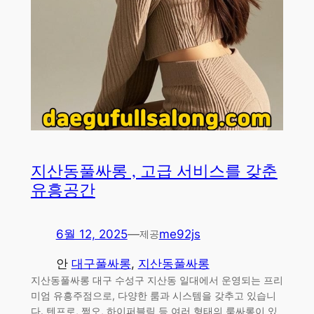
지산동풀싸롱 , 고급 서비스를 갖춘
유흥공간
6월 12, 2025
—
me92js
제공
안
대구풀싸롱
, 
지산동풀싸롱
지산동풀싸롱 대구 수성구 지산동 일대에서 운영되는 프리
미엄 유흥주점으로, 다양한 룸과 시스템을 갖추고 있습니
다. 텐프로, 쩜오, 하이퍼블릭 등 여러 형태의 룸싸롱이 있