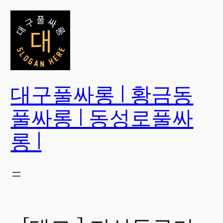
콘
텐
츠
로
바
로
대구풀싸롱 | 황금동
가
기
풀싸롱 | 동성로풀싸
롱 |