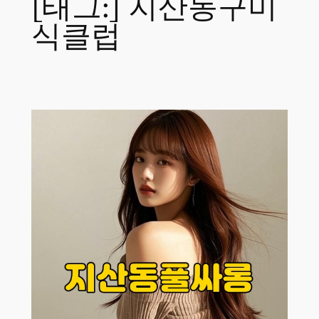
[태그:]
지산동구미
식클럽