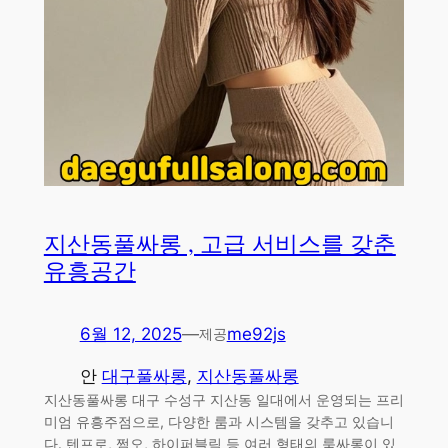
지산동풀싸롱 , 고급 서비스를 갖춘
유흥공간
6월 12, 2025
—
me92js
제공
안
대구풀싸롱
, 
지산동풀싸롱
지산동풀싸롱 대구 수성구 지산동 일대에서 운영되는 프리
미엄 유흥주점으로, 다양한 룸과 시스템을 갖추고 있습니
다. 텐프로, 쩜오, 하이퍼블릭 등 여러 형태의 룸싸롱이 있