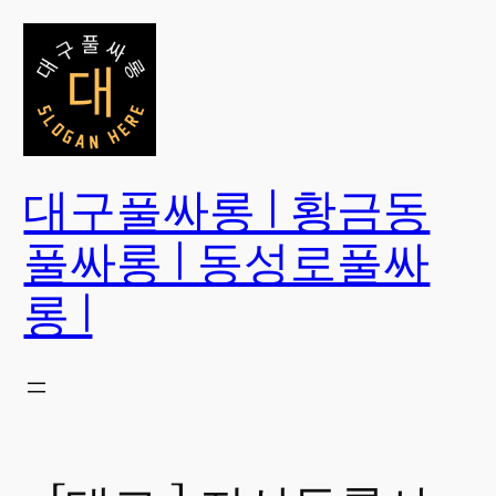
콘
텐
츠
로
바
로
대구풀싸롱 | 황금동
가
기
풀싸롱 | 동성로풀싸
롱 |