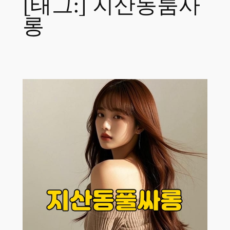
[태그:]
지산동룸사
롱