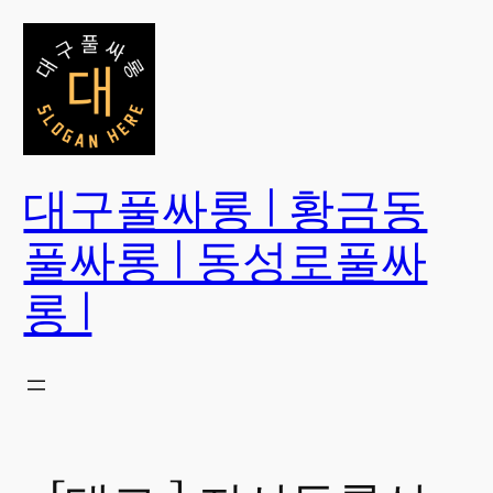
콘
텐
츠
로
바
로
대구풀싸롱 | 황금동
가
기
풀싸롱 | 동성로풀싸
롱 |