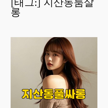
[태그:]
지산동룸살
롱