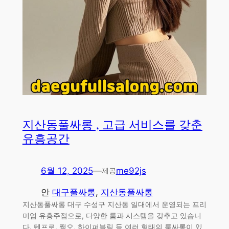
지산동풀싸롱 , 고급 서비스를 갖춘
유흥공간
6월 12, 2025
—
me92js
제공
안
대구풀싸롱
, 
지산동풀싸롱
지산동풀싸롱 대구 수성구 지산동 일대에서 운영되는 프리
미엄 유흥주점으로, 다양한 룸과 시스템을 갖추고 있습니
다. 텐프로, 쩜오, 하이퍼블릭 등 여러 형태의 룸싸롱이 있