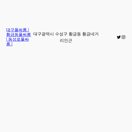
대구풀싸롱 |
대구광역시 수성구 황금동 황금네거
황금동풀싸롱
Twitter
Inst
| 동성로풀싸
리인근
롱 |