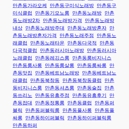
만촌동가라오케
만촌동구미식노래방
만촌동구
미식클럽
만촌동기모노룸
만촌동노래방
만촌
동노래방2차
만촌동노래방가격
만촌동노래방
내상
만촌동노래방주대
만촌동노래방혼자
만
촌동노래방혼자가격
만촌동노래주점
만촌동노
래클럽
만촌동노래타운
만촌동다국적
만촌동
다국적클럽
만촌동러시아노래방
만촌동러시아
노래클럽
만촌동레깅스룸
만촌동룸비지니스
만촌동룸사롱
만촌동룸살롱
만촌동룸싸롱
만
촌동맛집
만촌동베트남노래방
만촌동베트남노
래클럽
만촌동북창동
만촌동북창동클럽
만촌
동비지니스룸
만촌동셔츠룸
만촌동술집
만촌
동쓰리노
만촌동유흥주점
만촌동유흥후기
만
촌동접대
만촌동정통룸
만촌동클럽
만촌동퍼
블릭
만촌동퍼블릭룸
만촌동풀사롱
만촌동풀
싸롱
만촌동하이퍼블릭
만촌동하이퍼블릭룸
만촌동하퍼