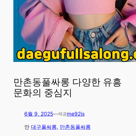
만촌동풀싸롱 다양한 유흥
문화의 중심지
6월 9, 2025
—
me92js
제공
안
대구풀싸롱
, 
만촌동풀싸롱