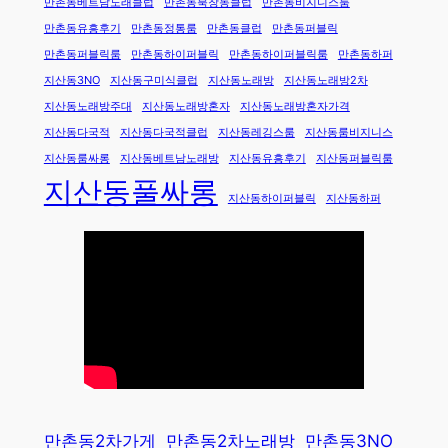
만촌동베트남노래클럽
만촌동북창동클럽
만촌동비지니스룸
만촌동유흥후기
만촌동정통룸
만촌동클럽
만촌동퍼블릭
만촌동퍼블릭룸
만촌동하이퍼블릭
만촌동하이퍼블릭룸
만촌동하퍼
지산동3NO
지산동구미식클럽
지산동노래방
지산동노래방2차
지산동노래방주대
지산동노래방혼자
지산동노래방혼자가격
지산동다국적
지산동다국적클럽
지산동레깅스룸
지산동룸비지니스
지산동룸싸롱
지산동베트남노래방
지산동유흥후기
지산동퍼블릭룸
지산동풀싸롱
지산동하이퍼블릭
지산동하퍼
만촌동2차가게
만촌동2차노래방
만촌동3NO