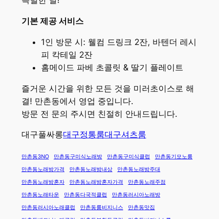
특별한 날!
기본 제공 서비스
1인 방문 시: 웰컴 드링크 2잔, 바텐더 레시
피 칵테일 2잔
홈메이드 파베 초콜릿 & 딸기 플레이트
즐거운 시간을 위한 모든 것을 미러초이스로 해
결! 만촌동에서 영업 중입니다.
방문 전 문의 주시면 친절히 안내드립니다.
대구풀싸롱
대구정통룸
대구셔츠룸
만촌동3NO
만촌동구미식노래방
만촌동구미식클럽
만촌동기모노룸
만촌동노래방가격
만촌동노래방내상
만촌동노래방주대
만촌동노래방혼자
만촌동노래방혼자가격
만촌동노래주점
만촌동노래타운
만촌동다국적클럽
만촌동러시아노래방
만촌동러시아노래클럽
만촌동룸비지니스
만촌동맛집