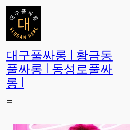
콘
텐
츠
로
바
로
대구풀싸롱 | 황금동
가
기
풀싸롱 | 동성로풀싸
롱 |